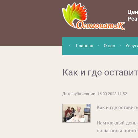
Цен
Реа
Главная
О нас
Услуг
Как и где остави
Дата публикации: 16.03.2023 11:52
Как и где оставит
Нам каждый день 
пошаговый понятн