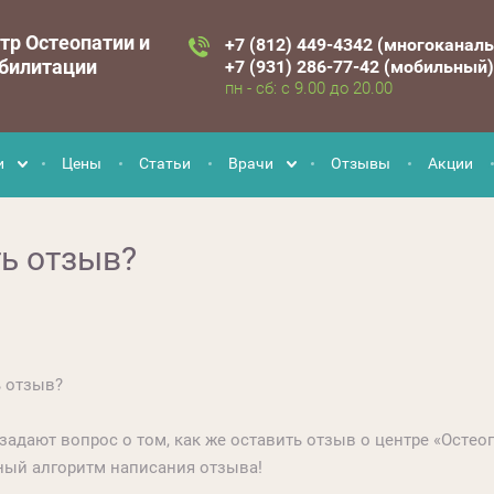
тр Остеопатии и
+7 (812) 449-4342 (многоканал
билитации
+7 (931) 286-77-42 (мобильный)
пн - сб: с 9.00 до 20.00
и
Цены
Статьи
Врачи
Отзывы
Акции
ть отзыв?
ь отзыв?
задают вопрос о том, как же оставить отзыв о центре «Осте
ый алгоритм написания отзыва!