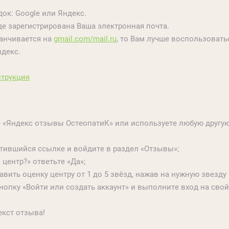
ок: Google или Яндекс.
де зарегистрирована Ваша электронная почта.
канчивается на
gmail.com/mail.ru
, то Вам лучше воспользовать
ндекс.
струкция
е «Яндекс отзывы ОстеопатиК» или используете любую другу
тившийся ссылке и войдите в раздел «Отзывы»;
центр?» ответьте «Да»;
вить оценку центру от 1 до 5 звёзд, нажав на нужную звезду
нопку «Войти или создать аккаунт» и выполните вход на св
екст отзыва!