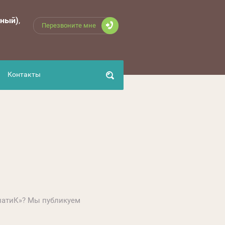
ьный)
Перезвоните мне
Контакты
опатиК»? Мы публикуем